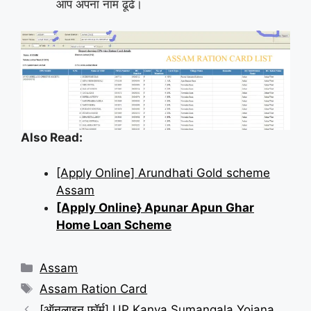
आप अपना नाम ढूंढे।
Also Read:
[Apply Online] Arundhati Gold scheme
Assam
[Apply Online} Apunar Apun Ghar
Home Loan Scheme
Categories
Assam
Tags
Assam Ration Card
[ऑनलाइन फॉर्म] UP Kanya Sumangala Yojana