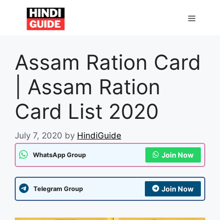
Skip
to
MENU
content
Assam Ration Card
| Assam Ration
Card List 2020
July 7, 2020
by
HindiGuide
Join Now
WhatsApp Group
Join Now
Telegram Group