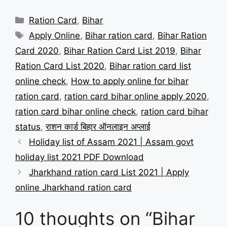
Categories
Ration Card
,
Bihar
Tags
Apply Online
,
Bihar ration card
,
Bihar Ration
Card 2020
,
Bihar Ration Card List 2019
,
Bihar
Ration Card List 2020
,
Bihar ration card list
online check
,
How to apply online for bihar
ration card
,
ration card bihar online apply 2020
,
ration card bihar online check
,
ration card bihar
status
,
राशन कार्ड बिहार ऑनलाइन अप्लाई
Holiday list of Assam 2021 | Assam govt
holiday list 2021 PDF Download
Jharkhand ration card List 2021 | Apply
online Jharkhand ration card
10 thoughts on “Bihar