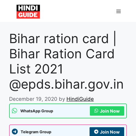
Skip
to
MENU
content
Bihar ration card |
Bihar Ration Card
List 2021
@epds.bihar.gov.in
December 19, 2020
by
HindiGuide
Join Now
WhatsApp Group
Join Now
Telegram Group