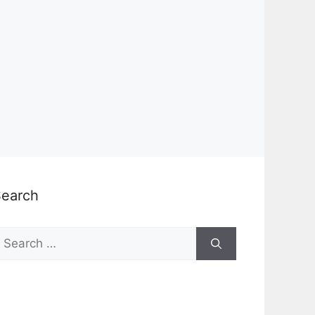
Search
earch
or: