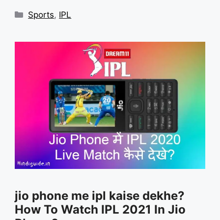
Categories
Sports
,
IPL
jio phone me ipl kaise dekhe?
How To Watch IPL 2021 In Jio