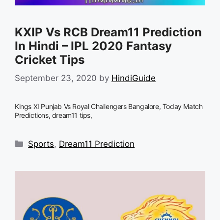
KXIP Vs RCB Dream11 Prediction
In Hindi – IPL 2020 Fantasy
Cricket Tips
September 23, 2020
by
HindiGuide
Kings XI Punjab Vs Royal Challengers Bangalore, Today Match
Predictions, dream11 tips,
Categories
Sports
,
Dream11 Prediction