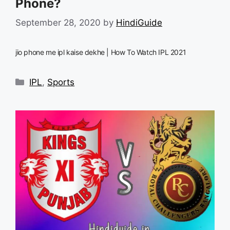
Phone?
September 28, 2020
by
HindiGuide
jio phone me ipl kaise dekhe | How To Watch IPL 2021
Categories
IPL
,
Sports